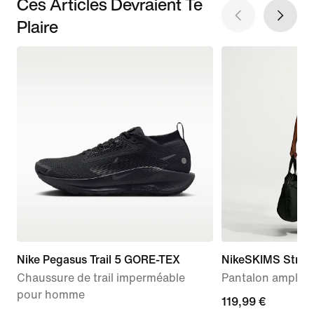
Ces Articles Devraient Te
Plaire
Nike Pegasus Trail 5 GORE-TEX
NikeSKIMS Stretc
Chaussure de trail imperméable
Pantalon ample 
pour homme
119,99 €
119,99 €