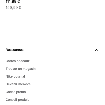
current
111,99 €
159,99 €
price
111,99 €,
original
price
159,99 €
Ressources
Cartes cadeaux
Trouver un magasin
Nike Journal
Devenir membre
Codes promo
Conseil produit