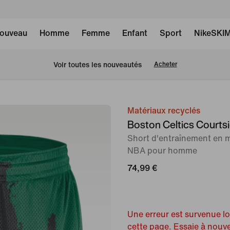
ouveau
Homme
Femme
Enfant
Sport
NikeSKI
Voir toutes les nouveautés
Acheter
Matériaux recyclés
image 1
Boston Celtics Courts
sur
Short d'entraînement en m
3
NBA pour homme
74,99 €
Une erreur est survenue l
cette page. Essaie à nouv