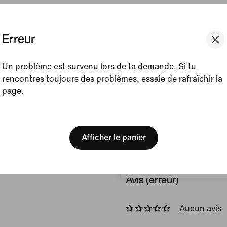
Couleur affichée :
Noir
Article :
HV9701-010
Erreur
Afficher les détails du prod
Un problème est survenu lors de ta demande. Si tu
rencontres toujours des problèmes, essaie de rafraîchir la
Taille et coupe
page.
[ Code: D1B61E47 ]
We think you are in United 
Update your location?
Méthode de fabricatio
Afficher le panier
Luxembourg
Avis (erreur)
Aucun avis