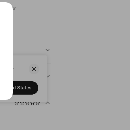
/Clover
uit
States.
n
United States