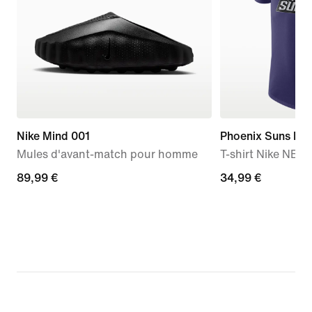
Nike Mind 001
Phoenix Suns Ess
Mules d'avant-match pour homme
T-shirt Nike NB
89,99 €
89,99 €
34,99 €
34,99 €