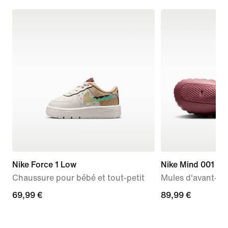
Nike Force 1 Low
Nike Mind 001
Chaussure pour bébé et tout-petit
Mules d'avant-m
69,99 €
69,99 €
89,99 €
89,99 €