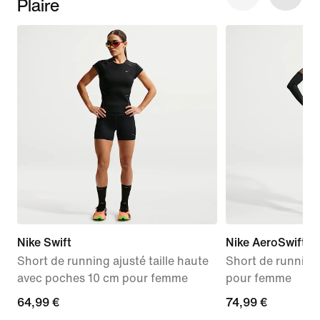
Plaire
Nike Swift
Nike AeroSwift "
Short de running ajusté taille haute
Short de running
avec poches 10 cm pour femme
pour femme
64,99 €
64,99 €
74,99 €
74,99 €