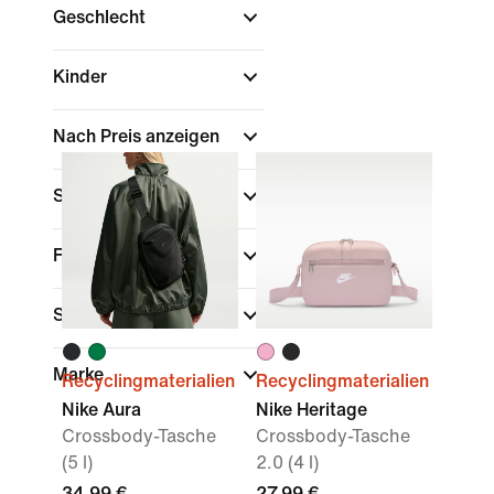
Geschlecht
Kinder
Nach Preis anzeigen
Sale und Angebote
Farbe
Sport
Marke
Recyclingmaterialien
Recyclingmaterialien
Nike Aura
Nike Heritage
Crossbody-Tasche
Crossbody-Tasche
(5 l)
2.0 (4 l)
34,99 €
27,99 €