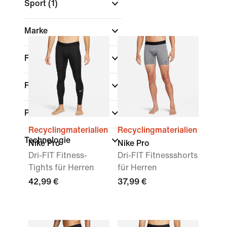
Sport
(1)
Marke
Farbe
Funktionen
Passform
Recyclingmaterialien
Recyclingmaterialien
Technologie
Nike Pro
Nike Pro
Dri-FIT Fitness-
Dri-FIT Fitnessshorts
Tights für Herren
für Herren
42,99 €
37,99 €