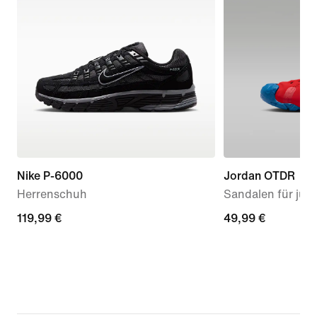
Nike P-6000
Jordan OTDR
Herrenschuh
Sandalen für jün
119,99 €
119,99 €
49,99 €
49,99 €