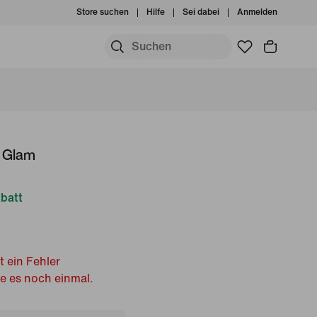
Store suchen
Hilfe
Sei dabei
Anmelden
t Glam
batt
t ein Fehler
he es noch einmal.