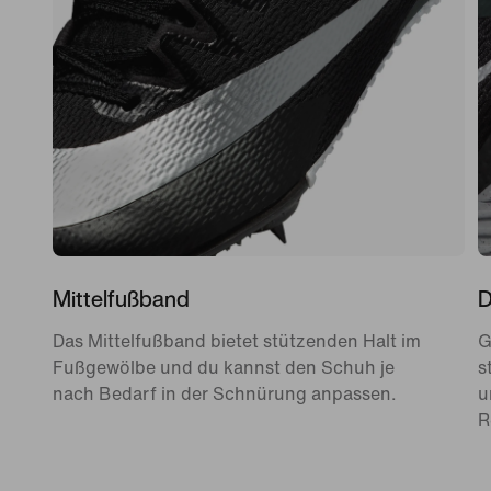
Mittelfußband
D
Das Mittelfußband bietet stützenden Halt im
G
Fußgewölbe und du kannst den Schuh je
s
nach Bedarf in der Schnürung anpassen.
u
R