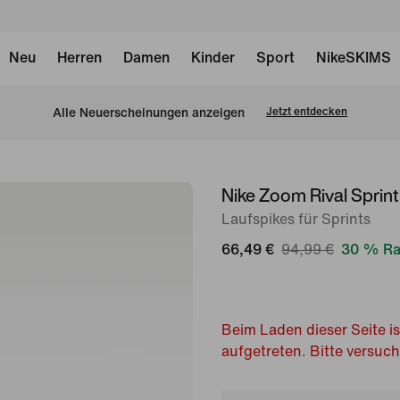
Neu
Herren
Damen
Kinder
Sport
NikeSKIMS
Alle Neuerscheinungen anzeigen
Jetzt entdecken
Nike Zoom Rival Sprin
Bild 1
von
Laufspikes für Sprints
10
66,49 €
94,99 €
30 % Ra
Beim Laden dieser Seite is
aufgetreten. Bitte versuc