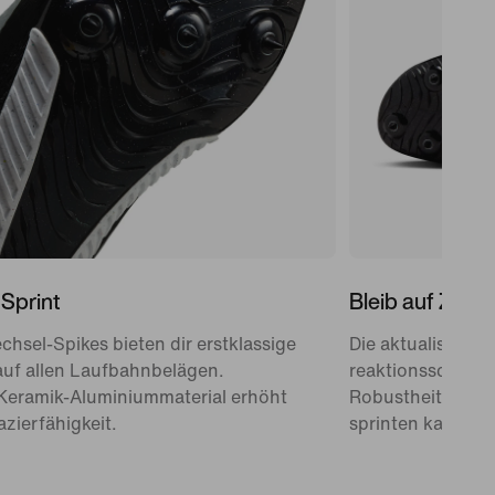
 Sprint
Bleib auf Zack
hsel-Spikes bieten dir erstklassige
Die aktualisierte 
auf allen Laufbahnbelägen.
reaktionsschnell 
 Keramik-Aluminiummaterial erhöht
Robustheit, dami
azierfähigkeit.
sprinten kannst.