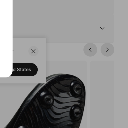
States.
United States