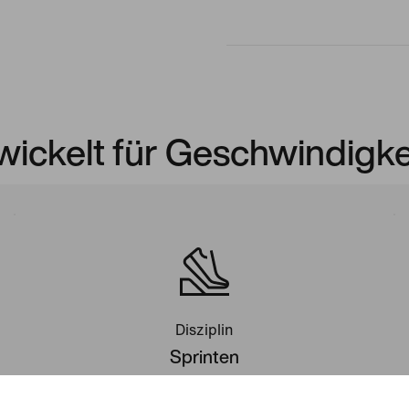
wickelt für Geschwindigke
Disziplin
Sprinten