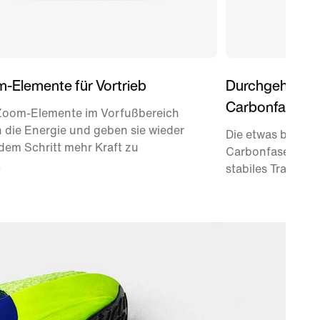
m-Elemente für Vortrieb
Durchgehende 
Carbonfaser
 Zoom-Elemente im Vorfußbereich
 die Energie und geben sie wieder
Die etwas breiter
dem Schritt mehr Kraft zu
Carbonfaser verm
.
stabiles Tragegef