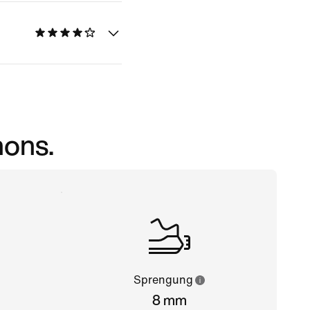
hons.
Sprengung
8 mm