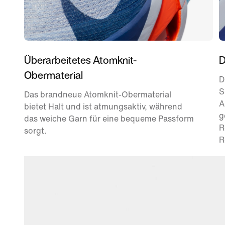
Überarbeitetes Atomknit-
D
Obermaterial
D
S
Das brandneue Atomknit-Obermaterial
A
bietet Halt und ist atmungsaktiv, während
g
das weiche Garn für eine bequeme Passform
R
sorgt.
R