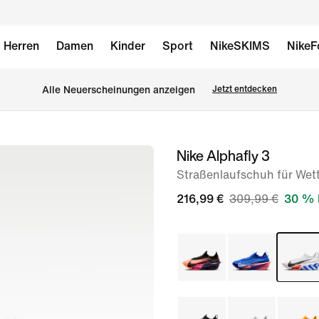
Herren
Damen
Kinder
Sport
NikeSKIMS
NikeF
Alle Neuerscheinungen anzeigen
Jetzt entdecken
Nike Alphafly 3
Bild 1
von
Straßenlaufschuh für Wet
9
216,99 €
309,99 €
30 % 