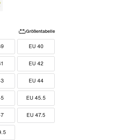
Größentabelle
39
EU 40
41
EU 42
43
EU 44
45
EU 45.5
47
EU 47.5
9.5