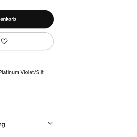
renkorb
latinum Violet/Silt
ng