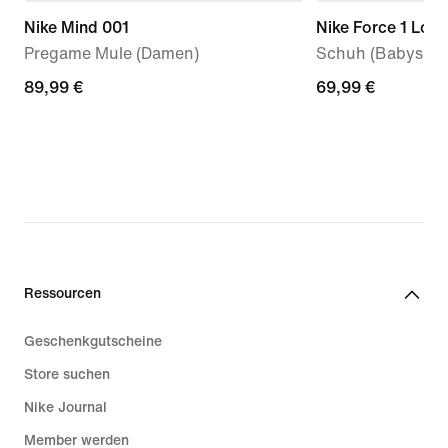
Nike Mind 001
Nike Force 1 Low
Pregame Mule (Damen)
Schuh (Babys, Kl
89,99 €
89,99 €
69,99 €
69,99 €
Ressourcen
Geschenkgutscheine
Store suchen
Nike Journal
Member werden