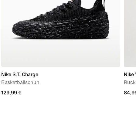
Nike S.T. Charge
Nike 
Basketballschuh
Rucks
129,99 €
129,99 €
84,9
84,9