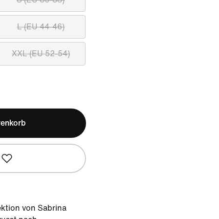
L (EU 44-46)
XXL (EU 52-54)
renkorb
lektion von Sabrina