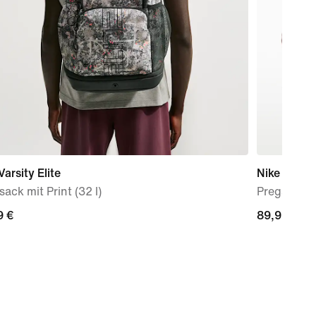
Varsity Elite
Nike Mind 
ack mit Print (32 l)
Pregame M
9 €
9 €
89,99 €
89,99 €