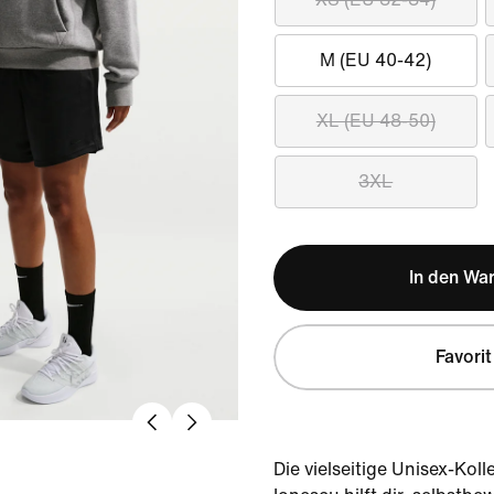
M (EU 40-42)
XL (EU 48-50)
3XL
In den Wa
Favorit
Die vielseitige Unisex-Kol