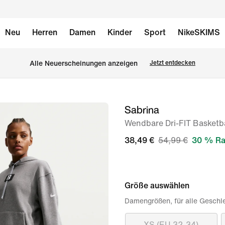
Neu
Herren
Damen
Kinder
Sport
NikeSKIMS
Alle Neuerscheinungen anzeigen
Jetzt entdecken
Sabrina
Bild 1
von
Wendbare Dri-FIT Basketba
10
38,49 €
54,99 €
30 % Ra
Größe auswählen
Damengrößen, für alle Geschl
XS (EU 32-34)