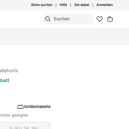
Store suchen
Hilfe
Sei dabei
Anmelden
llshorts
batt
Größentabelle
echter geeignet
S (EU 36-38)