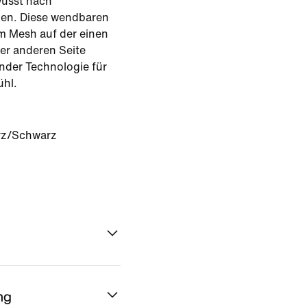
ewusst nach
ben. Diese wendbaren
m Mesh auf der einen
er anderen Seite
nder Technologie für
hl.
rz/Schwarz
ng