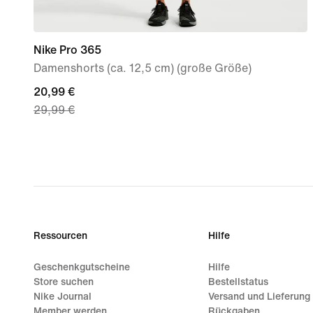
Nike Pro 365
Damenshorts (ca. 12,5 cm) (große Größe)
current
20,99 €
29,99 €
price
20,99 €,
original
price
29,99 €
Ressourcen
Hilfe
Geschenkgutscheine
Hilfe
Store suchen
Bestellstatus
Nike Journal
Versand und Lieferung
Member werden
Rückgaben