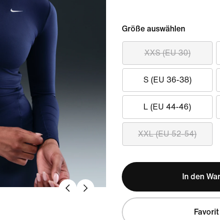
Größe auswählen
XXS (EU 30)
S (EU 36-38)
L (EU 44-46)
XXL (EU 52-54)
In den Wa
Favorit