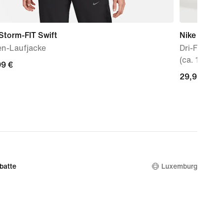
Storm-FIT Swift
Nike Attac
n-Laufjacke
Dri-FIT-Sh
(ca. 10 cm)
99 €
99 €
29,99 €
29,99 €
batte
Luxemburg