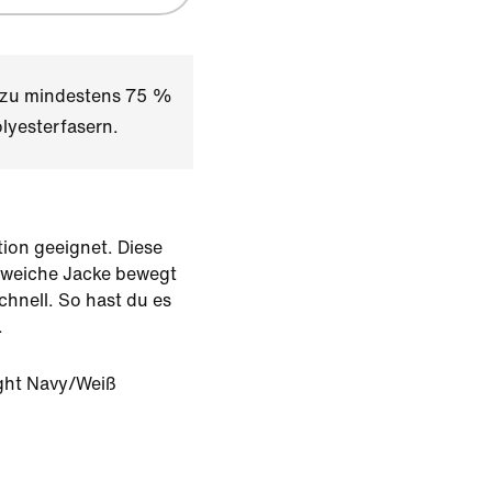
t zu mindestens 75 %
lyesterfasern.
tion geeignet. Diese
 weiche Jacke bewegt
schnell. So hast du es
.
ght Navy/Weiß