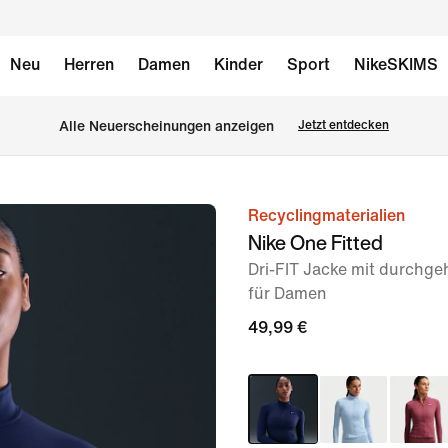
Neu
Herren
Damen
Kinder
Sport
NikeSKIMS
Alle Neuerscheinungen anzeigen
Jetzt entdecken
Recyclingmaterialien
Bild 1
Nike One Fitted
von
Dri-FIT Jacke mit durchg
6
für Damen
49,99 €