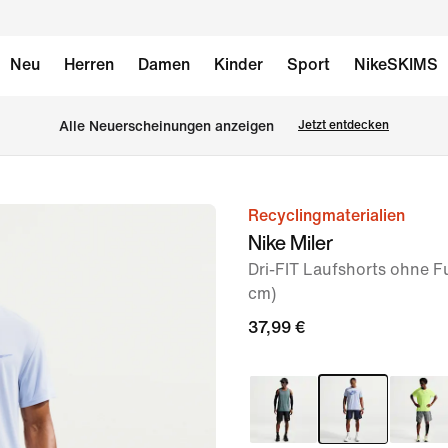
Neu
Herren
Damen
Kinder
Sport
NikeSKIMS
Alle Neuerscheinungen anzeigen
Jetzt entdecken
Recyclingmaterialien
Bild 1
Nike Miler
von
Dri-FIT Laufshorts ohne Fu
6
cm)
37,99 €