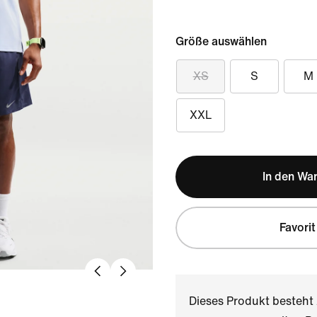
Größe auswählen
XS
S
M
XXL
In den Wa
Favorit
Dieses Produkt besteh