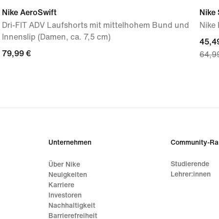
Nike AeroSwift
Nike 
Dri-FIT ADV Laufshorts mit mittelhohem Bund und
Nike 
Innenslip (Damen, ca. 7,5 cm)
curre
45,4
79,99 €
79,99 €
64,9
price
45,49
origi
price
64,9
Unternehmen
Community-Ra
Studierende
Über Nike
Lehrer:innen
Neuigkeiten
Karriere
Investoren
Nachhaltigkeit
Barrierefreiheit