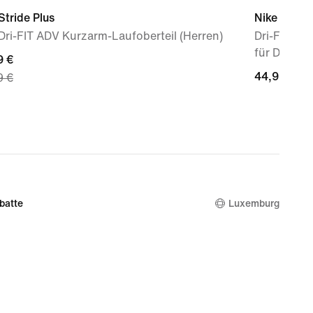
Stride Plus
Nike One
Dri-FIT ADV Kurzarm-Laufoberteil (Herren)
Dri-FIT 2-
für Damen 
nt
9 €
44,99 €
44,99 €
9 €
 €,
nal
9 €
batte
Luxemburg