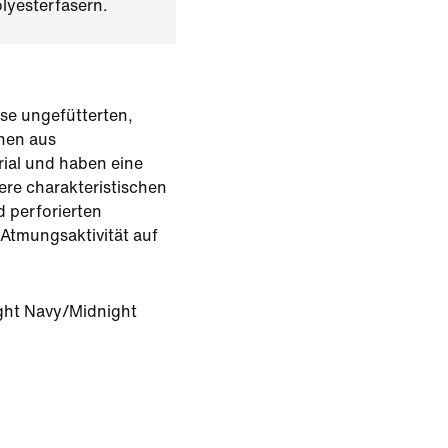
lyesterfasern.
se ungefütterten,
ehen aus
ial und haben eine
re charakteristischen
d perforierten
 Atmungsaktivität auf
ght Navy/Midnight