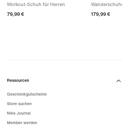
Workout-Schuh für Herren
Wanderschuhe fü
79,99 €
79,99 €
179,99 €
179,99 €
Ressourcen
Geschenkgutscheine
Store suchen
Nike Journal
Member werden