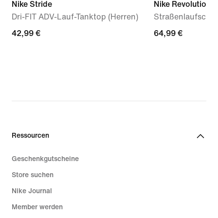
Nike Stride
Nike Revolution 
Dri-FIT ADV-Lauf-Tanktop (Herren)
Straßenlaufschu
42,99 €
42,99 €
64,99 €
64,99 €
Ressourcen
Geschenkgutscheine
Store suchen
Nike Journal
Member werden