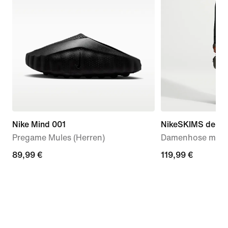
Nike Mind 001
NikeSKIMS dehnba
Pregame Mules (Herren)
Damenhose mit w
89,99 €
89,99 €
119,99 €
119,99 €