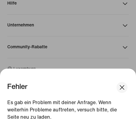
Hilfe
Unternehmen
Community-Rabatte
Luxemburg
Fehler
©
2026
Nike, Inc. Alle Rechte vorbehalten
We think you are in United States.
Guides
Update your location?
Es gab ein Problem mit deiner Anfrage. Wenn
Nutzungsbedingungen
weiterhin Probleme auftreten, versuch bitte, die
Verkaufsbedingungen
Impressum
Seite neu zu laden.
Luxemburg
United States
Datenschutzrichtlinie und Cookie-Erklärung
[ Code: D1B61E47 ]
Cookie-Einstellungen ändern.