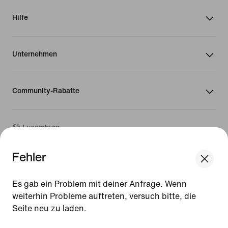
Hilfe
Unternehmen
Community-Rabatte
Luxemburg
Fehler
©
2026
Nike, Inc. Alle Rechte vorbehalten
We think you are in United States.
Guides
Update your location?
Es gab ein Problem mit deiner Anfrage. Wenn
Nutzungsbedingungen
weiterhin Probleme auftreten, versuch bitte, die
Verkaufsbedingungen
Impressum
Seite neu zu laden.
Luxemburg
United States
Datenschutzrichtlinie und Cookie-Erklärung