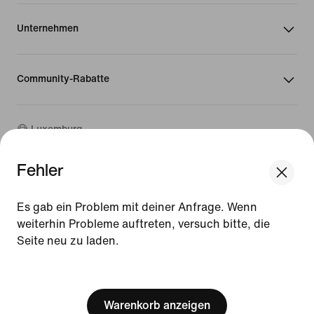
Unternehmen
Community-Rabatte
Luxemburg
Fehler
©
2026
Nike, Inc. Alle Rechte vorbehalten
We think you are in United States.
Guides
Update your location?
Es gab ein Problem mit deiner Anfrage. Wenn
Nutzungsbedingungen
weiterhin Probleme auftreten, versuch bitte, die
Verkaufsbedingungen
Impressum
Seite neu zu laden.
Luxemburg
United States
Datenschutzrichtlinie und Cookie-Erklärung
[ Code: D1B61E47 ]
Cookie-Einstellungen ändern.
Warenkorb anzeigen