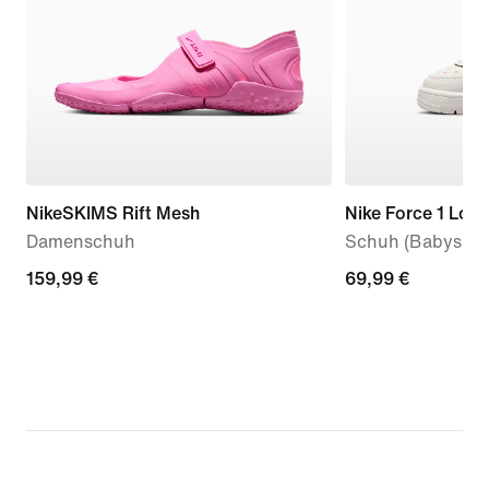
NikeSKIMS Rift Mesh
Nike Force 1 Low
Damenschuh
Schuh (Babys, Kl
159,99 €
159,99 €
69,99 €
69,99 €