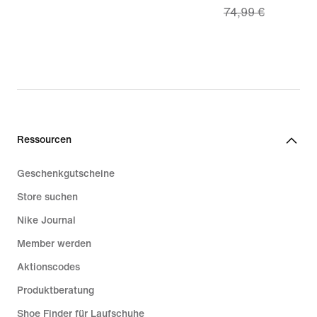
74,99 €
27,99 €,
price
original
52,49 €,
price
original
39,99 €
price
74,99 €
Ressourcen
Geschenkgutscheine
Store suchen
Nike Journal
Member werden
Aktionscodes
Produktberatung
Shoe Finder für Laufschuhe