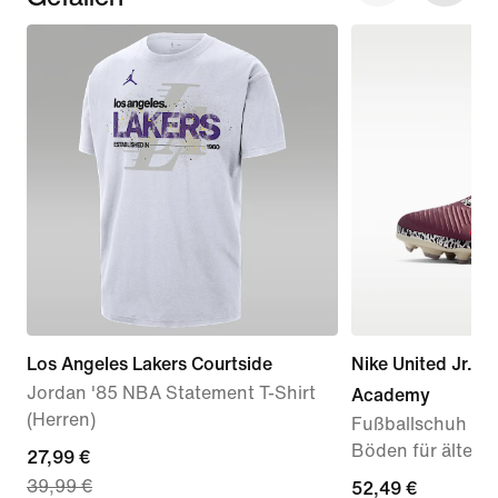
Los Angeles Lakers Courtside
Nike United Jr. P
Jordan '85 NBA Statement T-Shirt
Academy
(Herren)
Fußballschuh für
Böden für ältere 
current
27,99 €
39,99 €
price
current
52,49 €