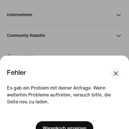
Unternehmen
Community-Rabatte
Luxemburg
Fehler
©
2026
Nike, Inc. Alle Rechte vorbehalten
Guides
Es gab ein Problem mit deiner Anfrage. Wenn
Nutzungsbedingungen
weiterhin Probleme auftreten, versuch bitte, die
Verkaufsbedingungen
Seite neu zu laden.
Impressum
Datenschutzrichtlinie und Cookie-Erklärung
[ Code: D1B61E47 ]
Cookie-Einstellungen ändern.
Warenkorb anzeigen