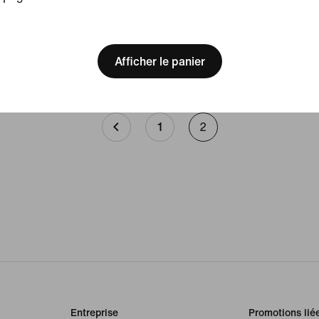
de maternité confortables
[ Code: D1B61E47 ]
Les vêtements de yoga adaptés aux femmes enceintes
doivent offrir à la fois maintien et confort.
Afficher le panier
1
2
Entreprise
Promotions lié