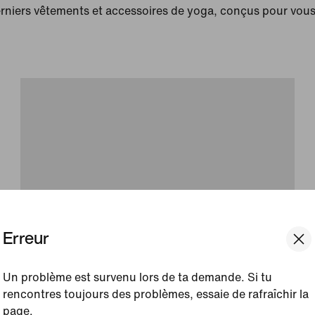
erniers vêtements et accessoires de yoga, conçus pour vous
Erreur
Un problème est survenu lors de ta demande. Si tu
Guide d'achat
rencontres toujours des problèmes, essaie de rafraîchir la
Comment trouver des vêtements de yoga
page.