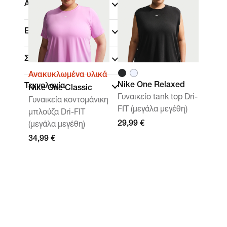
Αθλήματα
(1)
Εφαρμογή
Συλλογές
Ανακυκλωμένα υλικά
Nike One Relaxed
Τεχνολογία
Nike One Classic
Γυναικείο tank top Dri-
Γυναικεία κοντομάνικη
FIT (μεγάλα μεγέθη)
μπλούζα Dri-FIT
29,99 €
(μεγάλα μεγέθη)
34,99 €