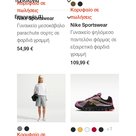
Τεχνολογία
Κορυφαίο σε
Κορυφαίο σε
πωλήσεις
Επωνυμία
(1)
πωλήσεις
Nike Sportswear
Nike Sportswear
Γυναικείο μεσοκάβαλο
Γυναικείο ψηλόμεσο
parachute σορτς σε
παντελόνι φόρμας σε
φαρδιά γραμμή
εξαιρετικά φαρδιά
54,99 €
γραμμή
109,99 €
+
1
Κορυφαίο σε