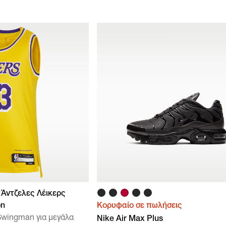
Άντζελες Λέικερς
on
Κορυφαίο σε πωλήσεις
wingman για μεγάλα
Nike Air Max Plus