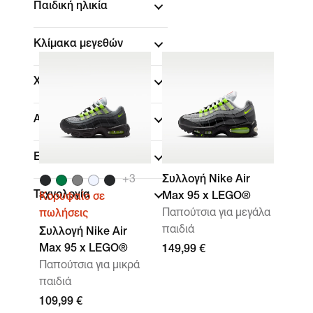
Παιδική ηλικία
Κλίμακα μεγεθών
Χρώμα
Αθλήματα
Επωνυμία
+
3
Συλλογή Nike Air
Τεχνολογία
Max 95 x LEGO®
Κορυφαίο σε
Παπούτσια για μεγάλα
πωλήσεις
παιδιά
Συλλογή Nike Air
Max 95 x LEGO®
149,99 €
Παπούτσια για μικρά
παιδιά
109,99 €