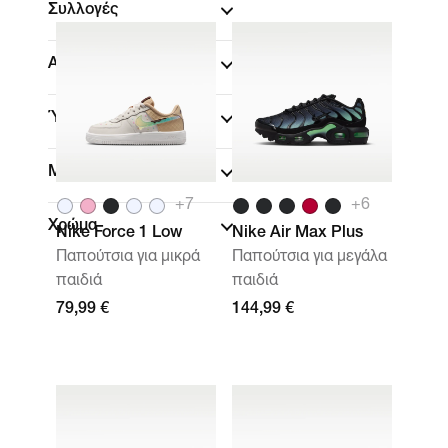
Συλλογές
Αθλήματα
(1)
Ύψος παπουτσιού
Μέγεθος
+
7
+
6
Χρώμα
Nike Force 1 Low
Nike Air Max Plus
Παπούτσια για μικρά
Παπούτσια για μεγάλα
παιδιά
παιδιά
79,99 €
144,99 €