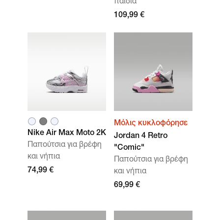
παιδιά
109,99 €
Μόλις κυκλοφόρησε
Nike Air Max Moto 2K
Jordan 4 Retro
Παπούτσια για βρέφη
"Comic"
και νήπια
Παπούτσια για βρέφη
74,99 €
και νήπια
69,99 €