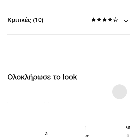
Κριτικές (10)
Ολοκλήρωσε το look
Item 3 of 89
Αγόρασε το
look του
μοντέλου