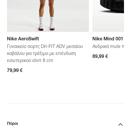
Nike AeroSwift
Nike Mind 001
Γυναικείο σορτς Dri-FIT ADV μεσαίου
Ανδρικά mule πριν
καβάλου για τρέξιμο με επένδυση
89,99 €
89,99 €
εσωτερικού σλιπ 8 cm
79,99 €
79,99 €
Πόροι