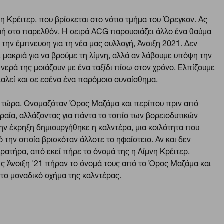
η Κρέιτερ, που βρίσκεται στο νότιο τμήμα του Όρεγκον. Ας
ή στο παρελθόν. Η σειρά ACG παρουσιάζει άλλο ένα θαύμα
την έμπνευση για τη νέα μας συλλογή, Άνοιξη 2021. Δεν
 μακριά για να βρούμε τη λίμνη, αλλά αν λάβουμε υπόψη την
νερά της μοιάζουν με ένα ταξίδι πίσω στον χρόνο. Ελπίζουμε
αλεί και σε εσένα ένα παρόμοιο συναίσθημα.
ειο τώρα. Ονομαζόταν Όρος Μαζάμα και περίπου πριν από
ιραία, αλλάζοντας για πάντα το τοπίο των βορειοδυτικών
ην έκρηξη δημιουργήθηκε η καλντέρα, μια κοιλότητα που
ό την οποία βρισκόταν άλλοτε το ηφαίστειο. Αν και δεν
κρατήρα, από εκεί πήρε το όνομά της η Λίμνη Κρέιτερ.
ής Άνοιξη '21 πήραν το όνομά τους από το Όρος Μαζάμα και
το μοναδικό σχήμα της καλντέρας.