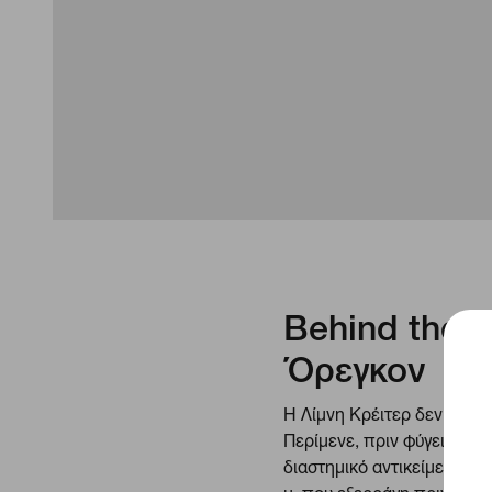
Behind the D
Όρεγκον
Η Λίμνη Κρέιτερ δεν δημι
Περίμενε, πριν φύγεις, αν
διαστημικό αντικείμενο που