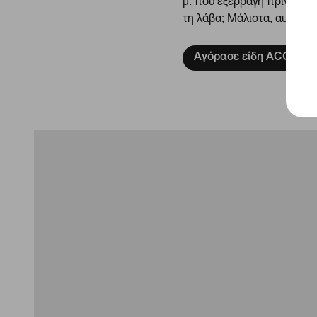
μ. που εξερράγη πριν από 
τη λάβα; Μάλιστα, αυτό εί
Αγόρασε είδη ACG