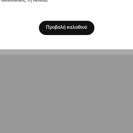
ανανεώσεις τη σελίδα.
8.000 χρόνια περίπου και καταπλακώθηκε από την ίδια του
ναι πολύ πιο εντυπωσιακό.
[ Code: D1B61E47 ]
Προβολή καλαθιού