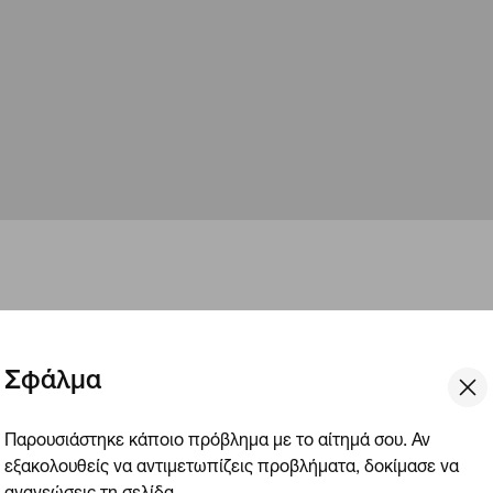
esign: Λίμνη Κρέιτερ,
Σφάλμα
ουργήθηκε από κάποιον αστεροειδή, κομήτη ή μετεωρίτη.
Παρουσιάστηκε κάποιο πρόβλημα με το αίτημά σου. Αν
αρωτήσου το εξής: τι είναι πιο εντυπωσιακό από ένα
εξακολουθείς να αντιμετωπίζεις προβλήματα, δοκίμασε να
 πέφτει στη γη; Τι θα έλεγες για ένα ηφαίστειο ύψους 3.658