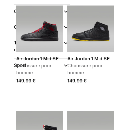
Couleur
(1)
Collections
Type de coupe des
chaussures
Air Jordan 1 Mid SE
Air Jordan 1 Mid SE
Sport
Chaussure pour
Chaussure pour
homme
homme
149,99 €
149,99 €