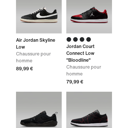
Air Jordan Skyline
Jordan Court
Low
Connect Low
Chaussure pour
"Bloodline"
homme
Chaussure pour
89,99 €
homme
79,99 €