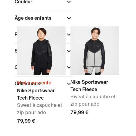
Couleur
Âge des enfants
Pointures/Tailles
Sport
Caractéristiques
Nike Sportswear
Meilleure vente
Collections
Tech Fleece
Nike Sportswear
Sweat à capuche et
Tech Fleece
zip pour ado
Sweat à capuche et
zip pour ado
79,99 €
79,99 €