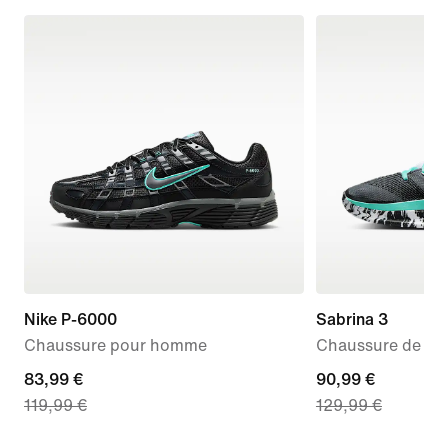
Nike P-6000
Sabrina 3
Chaussure pour homme
Chaussure de ba
current
83,99 €
current
90,99 €
119,99 €
129,99 €
price
price
83,99 €,
90,99 €,