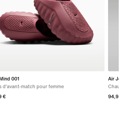
 Mind 001
Air Jordan
s d'avant-match pour femme
Chaussure
9 €
9 €
94,99 €
94,99 €