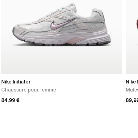
Nike Initiator
Nike
Chaussure pour femme
Mule
84,99 €
84,99 €
89,9
89,9