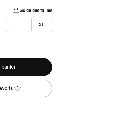
Guide des tailles
L
XL
 panier
avoris