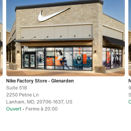
Nike Factory Store - Glenarden
N
Suite 518
9
2250 Petrie Ln
S
Lanham, MD, 20706-1637, US
O
Ouvert
• Ferme à 20:00