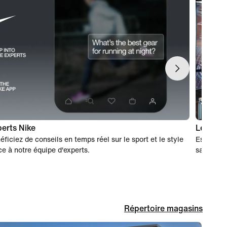
erts Nike
Le shopp
éficiez de conseils en temps réel sur le sport et le style
Essayez v
ce à notre équipe d'experts.
sans reçu
Répertoire magasins