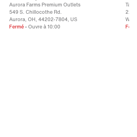
Aurora Farms Premium Outlets
Tang
549 S. Chillocothe Rd.
2200
Aurora, OH, 44202-7804, US
Wash
Fermé
• Ouvre à 10:00
Fer