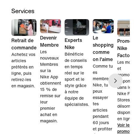
Services
Devenir
Le
Experts
Retrait de
Promot
Membre
shopping
Nike
commande
Nike
Les
comme
Bénéficie
Achetez vos
Factor
nouveaux
on l'aime
de conseils
articles
Les mod
Membres
Comme tu
en temps
préférés en
et
sur la
es
réel sur le
ligne, puis
promoti
Nike App
membre
sport et le
retirez-les
disponib
obtiennent
Nike, tu
style grâce
en magasin.
dans les
15 % de
peux
à notre
Nike Fac
remise sur
essayer
équipe de
Stores s
leur
tes
spécialistes.
désorma
premier
articles
disponib
achat en
pendant
en ligne.
magasin.
60 jours
Voir les
et profiter
promoti