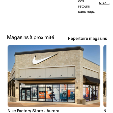
des
Nike Fac
retours
sans reçu.
Magasins à proximité
Répertoire magasins
Nike Factory Store - Aurora
Nike 