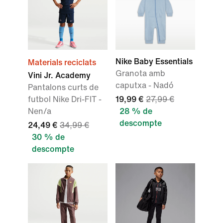
Nike Baby Essentials
Materials reciclats
Granota amb
Vini Jr. Academy
caputxa - Nadó
Pantalons curts de
futbol Nike Dri-FIT -
19,99 €
27,99 €
Nen/a
28 % de
descompte
24,49 €
34,99 €
30 % de
descompte