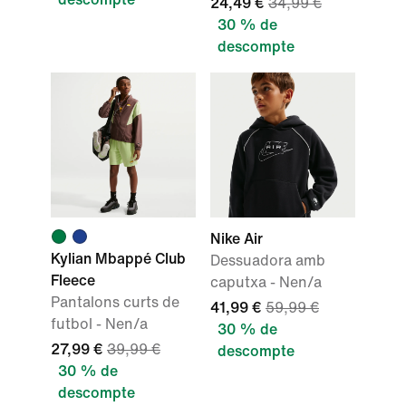
24,49 €
34,99 €
30 % de
descompte
Nike Air
Kylian Mbappé Club
Dessuadora amb
Fleece
caputxa - Nen/a
Pantalons curts de
41,99 €
59,99 €
futbol - Nen/a
30 % de
27,99 €
39,99 €
descompte
30 % de
descompte