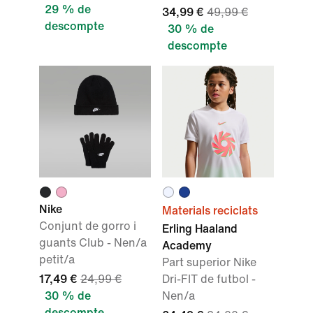
29 % de
34,99 €
49,99 €
descompte
30 % de
descompte
Nike
Materials reciclats
Conjunt de gorro i
Erling Haaland
guants Club - Nen/a
Academy
petit/a
Part superior Nike
17,49 €
24,99 €
Dri-FIT de futbol -
30 % de
Nen/a
descompte