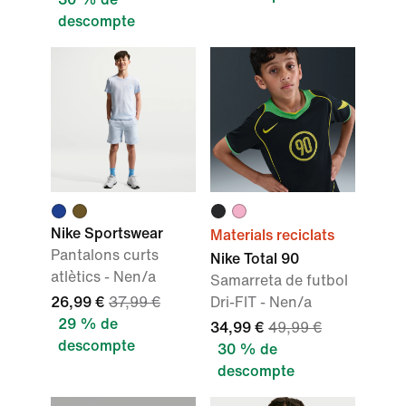
descompte
Nike Sportswear
Materials reciclats
Pantalons curts
Nike Total 90
atlètics - Nen/a
Samarreta de futbol
26,99 €
37,99 €
Dri-FIT - Nen/a
29 % de
34,99 €
49,99 €
descompte
30 % de
descompte