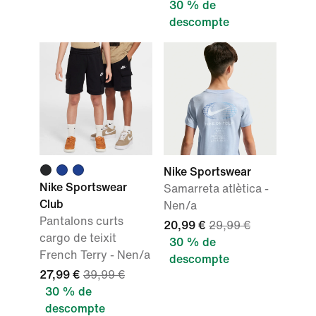
30 % de
descompte
Nike Sportswear
Nike Sportswear
Samarreta atlètica -
Club
Nen/a
Pantalons curts
20,99 €
29,99 €
cargo de teixit
30 % de
French Terry - Nen/a
descompte
27,99 €
39,99 €
30 % de
descompte