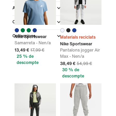
Ajust
Característiques
Col·leccions
Nike Sportswear
Materials reciclats
Samarreta - Nen/a
Nike Sportswear
13,49 €
17,99 €
Pantalons jogger Air
25 % de
Max - Nen/a
descompte
38,49 €
54,99 €
30 % de
descompte