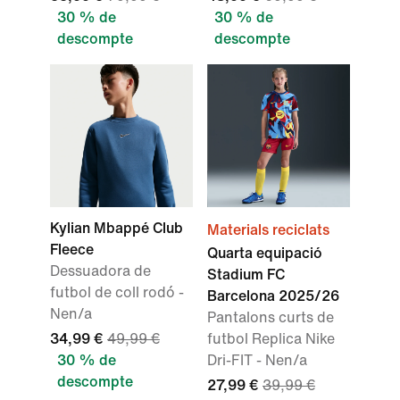
30 % de
30 % de
descompte
descompte
Kylian Mbappé Club
Materials reciclats
Fleece
Quarta equipació
Dessuadora de
Stadium FC
futbol de coll rodó -
Barcelona 2025/26
Nen/a
Pantalons curts de
34,99 €
49,99 €
futbol Replica Nike
30 % de
Dri-FIT - Nen/a
descompte
27,99 €
39,99 €