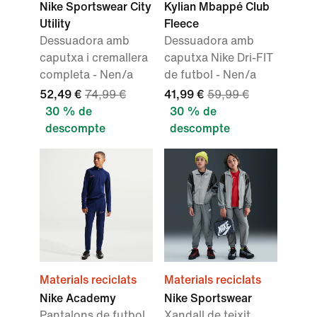
Nike Sportswear City
Kylian Mbappé Club
Utility
Fleece
Dessuadora amb
Dessuadora amb
caputxa i cremallera
caputxa Nike Dri-FIT
completa - Nen/a
de futbol - Nen/a
52,49 €
74,99 €
41,99 €
59,99 €
30 % de
30 % de
descompte
descompte
Materials reciclats
Materials reciclats
Nike Academy
Nike Sportswear
Pantalons de futbol
Xandall de teixit