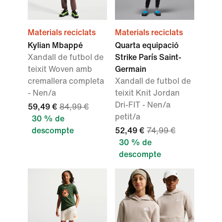
Materials reciclats
Materials reciclats
Kylian Mbappé
Quarta equipació
Xandall de futbol de
Strike París Saint-
teixit Woven amb
Germain
cremallera completa
Xandall de futbol de
- Nen/a
teixit Knit Jordan
Dri-FIT - Nen/a
59,49 €
84,99 €
petit/a
30 % de
descompte
52,49 €
74,99 €
30 % de
descompte