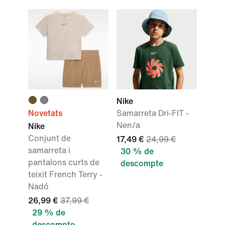
Nike
Novetats
Samarreta Dri-FIT -
Nen/a
Nike
Conjunt de
17,49 €
24,99 €
samarreta i
30 % de
pantalons curts de
descompte
teixit French Terry -
Nadó
26,99 €
37,99 €
29 % de
descompte