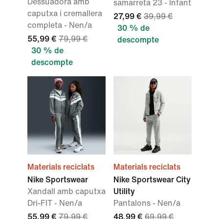
Dessuadora amb
samarreta 23 - Infant
caputxa i cremallera
27,99 €
39,99 €
completa - Nen/a
30 % de
55,99 €
79,99 €
descompte
30 % de
descompte
Materials reciclats
Materials reciclats
Nike Sportswear
Nike Sportswear City
Xandall amb caputxa
Utility
Dri-FIT - Nen/a
Pantalons - Nen/a
55,99 €
79,99 €
48,99 €
69,99 €