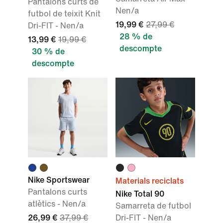
Pantalons curts de
Nen/a
futbol de teixit Knit
19,99 €
27,99 €
Dri-FIT - Nen/a
28 % de
13,99 €
19,99 €
descompte
30 % de
descompte
Nike Sportswear
Materials reciclats
Pantalons curts
Nike Total 90
atlètics - Nen/a
Samarreta de futbol
26,99 €
37,99 €
Dri-FIT - Nen/a