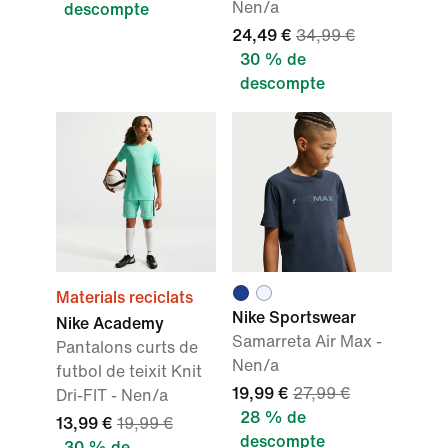
Nen/a
descompte
24,49 €
34,99 €
30 % de
descompte
Materials reciclats
Nike Sportswear
Nike Academy
Samarreta Air Max -
Pantalons curts de
Nen/a
futbol de teixit Knit
19,99 €
27,99 €
Dri-FIT - Nen/a
28 % de
13,99 €
19,99 €
descompte
30 % de