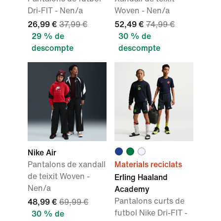
Dri-FIT - Nen/a
Woven - Nen/a
26,99 €
37,99 €
52,49 €
74,99 €
29 % de
30 % de
descompte
descompte
Nike Air
Pantalons de xandall
Materials reciclats
de teixit Woven -
Erling Haaland
Nen/a
Academy
Pantalons curts de
48,99 €
69,99 €
futbol Nike Dri-FIT -
30 % de