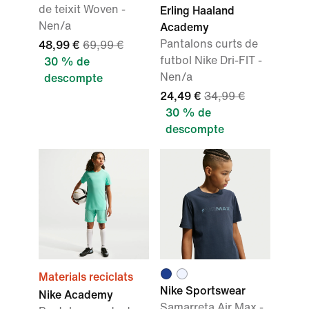
de teixit Woven -
Erling Haaland
Nen/a
Academy
Pantalons curts de
48,99 €
69,99 €
futbol Nike Dri-FIT -
30 % de
Nen/a
descompte
24,49 €
34,99 €
30 % de
descompte
Materials reciclats
Nike Sportswear
Nike Academy
Samarreta Air Max -