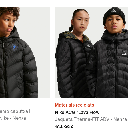
Materials reciclats
 amb caputxa i
Nike ACG "Lava Flow"
 Nike - Nen/a
Jaqueta Therma-FIT ADV - Nen/a
164,99 €