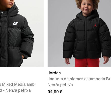
Jordan
Jaqueta de plomes estampada Br
s Mixed Media amb
Nen/a petit/a
d - Nen/a petit/a
94,99 €