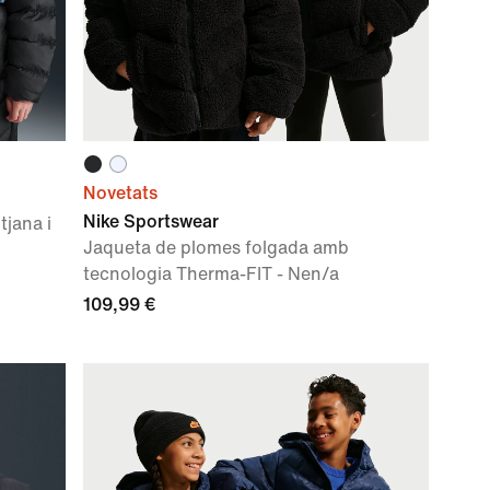
Novetats
Nike Sportswear
tjana i
Jaqueta de plomes folgada amb
tecnologia Therma-FIT - Nen/a
109,99 €