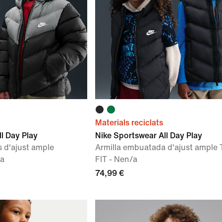
Materials reciclats
l Day Play
Nike Sportswear All Day Play
 d'ajust ample
Armilla embuatada d'ajust ample
/a
FIT - Nen/a
74,99 €