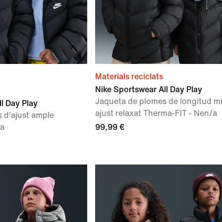
Materials reciclats
Nike Sportswear All Day Play
Jaqueta de plomes de longitud mi
l Day Play
ajust relaxat Therma-FIT - Nen/a
 d'ajust ample
/a
99,99 €