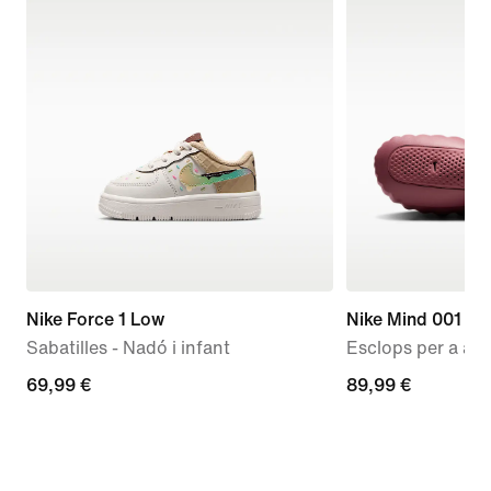
Nike Force 1 Low
Nike Mind 001
Sabatilles - Nadó i infant
Esclops per a aba
69,99 €
69,99 €
89,99 €
89,99 €