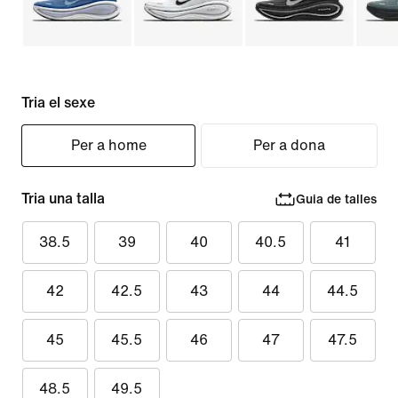
Tria el sexe
Per a home
Per a dona
Tria una talla
Guia de talles
38.5
39
40
40.5
41
42
42.5
43
44
44.5
45
45.5
46
47
47.5
48.5
49.5