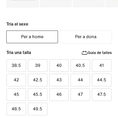
Tria el sexe
Per a home
Per a dona
Tria una talla
Guia de talles
38.5
39
40
40.5
41
42
42.5
43
44
44.5
45
45.5
46
47
47.5
48.5
49.5