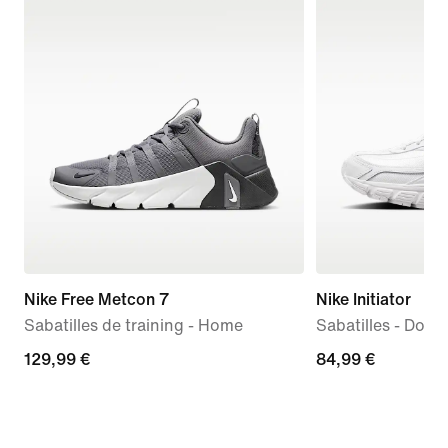
Nike Free Metcon 7
Nike Initiator
Sabatilles de training - Home
Sabatilles - Dona
129,99 €
129,99 €
84,99 €
84,99 €