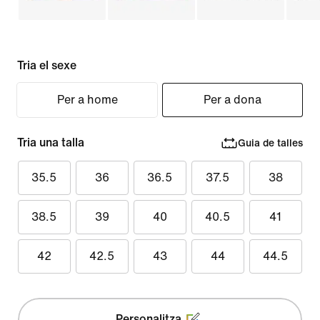
Tria el sexe
Per a home
Per a dona
Tria una talla
Guia de talles
35.5
36
36.5
37.5
38
38.5
39
40
40.5
41
42
42.5
43
44
44.5
Personalitza