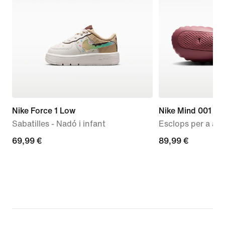
Nike Force 1 Low
Nike Mind 001
Sabatilles - Nadó i infant
Esclops per a aba
69,99 €
69,99 €
89,99 €
89,99 €