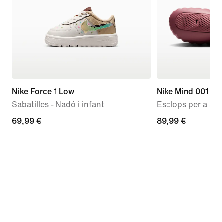
Nike Force 1 Low
Nike Mind 001
Sabatilles - Nadó i infant
Esclops per a aba
69,99 €
69,99 €
89,99 €
89,99 €