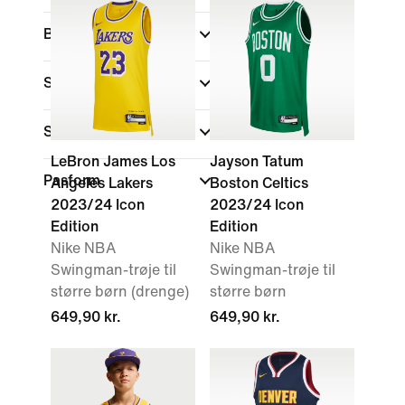
Barnets alder
(1)
Størrelser
Sports
(1)
LeBron James Los
Jayson Tatum
Pasform
Angeles Lakers
Boston Celtics
2023/24 Icon
2023/24 Icon
Edition
Edition
Nike NBA
Nike NBA
Swingman-trøje til
Swingman-trøje til
større børn (drenge)
større børn
649,90 kr.
649,90 kr.