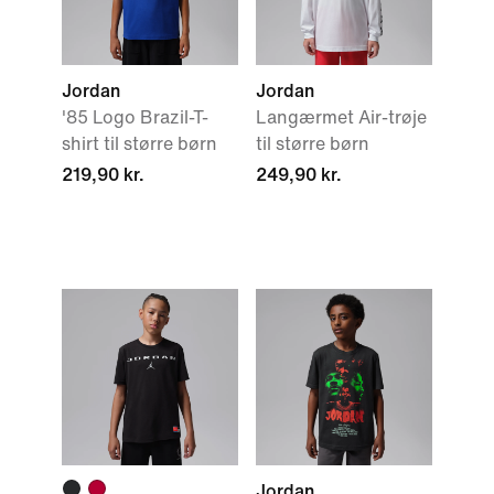
Jordan
Jordan
'85 Logo Brazil-T-
Langærmet Air-trøje
shirt til større børn
til større børn
219,90 kr.
249,90 kr.
Jordan