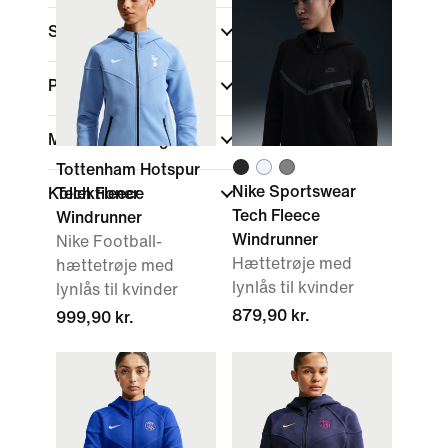
Sports
Pasform
Materialets vægt
Tottenham Hotspur
Nike Sportswear
Kollektioner
Tech Fleece
Tech Fleece
Windrunner
Windrunner
Nike Football-
Hættetrøje med
hættetrøje med
lynlås til kvinder
lynlås til kvinder
879,90 kr.
999,90 kr.