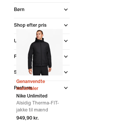
Børn
Shop efter pris
Udsalg og tilbud
Farve
Sports
Genanvendte
Pasform
materialer
Nike Unlimited
Alsidig Therma-FIT-
jakke til mænd
949,90 kr.