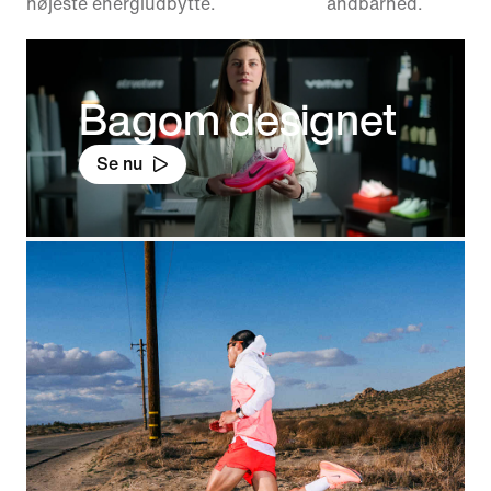
højeste energiudbytte.
åndbarhed.
Bagom designet
Se nu