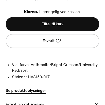
tilgængelig ved kassen.
Klarna
Tilføj til kurv
Favorit
Vist farve:
Anthracite/Bright Crimson/University
Red/sort
Stylenr.:
HV8150-017
Se produktoplysninger
Fragt og returvarer