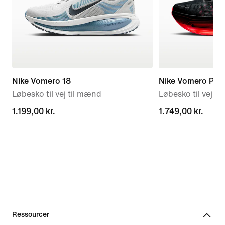
Nike Vomero 18
Nike Vomero Pre
Løbesko til vej til mænd
Løbesko til vej t
1.199,00 kr.
1.199,00 kr.
1.749,00 kr.
1.749,00 kr.
Ressourcer