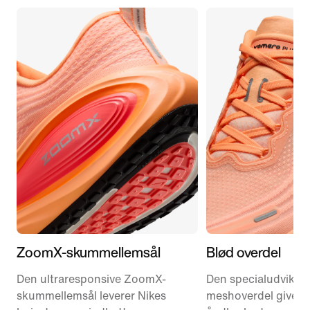
ZoomX-skummellemsål
Blød overdel
Den ultraresponsive ZoomX-
Den specialudvikle
skummellemsål leverer Nikes
meshoverdel giver 