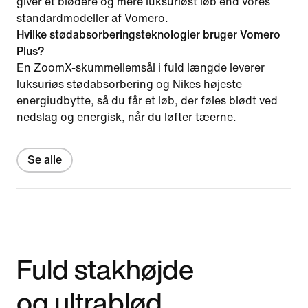
giver et blødere og mere luksuriøst løb end vores
standardmodeller af Vomero.
Hvilke stødabsorberingsteknologier bruger Vomero
Plus?
En ZoomX-skummellemsål i fuld længde leverer
luksuriøs stødabsorbering og Nikes højeste
energiudbytte, så du får et løb, der føles blødt ved
nedslag og energisk, når du løfter tæerne.
Se alle
Fuld stakhøjde
og ultrablød