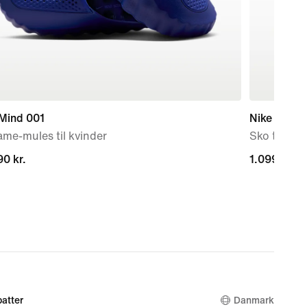
 Mind 001
Nike Air Ma
me-mules til kvinder
Sko til stø
0 kr.
0 kr.
1.099,00 kr
1.099,00 kr
atter
Danmark