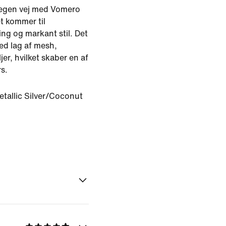
 egen vej med Vomero
et kommer til
ng og markant stil. Det
d lag af mesh,
er, hvilket skaber en af
s.
etallic Silver/Coconut