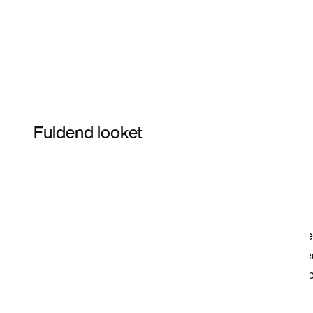
Fuldend looket
Item 3 of 11