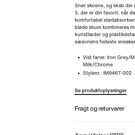
Snør skoene, og skab din
5, der er din favorit, når d
komfortabel stødabsorberi
bløde skum kombineres me
kunstlæder og plastikdetalj
sæsonens fedeste sneaker
Vist farve:
Iron Grey/M
Milk/Chrome
Stylenr.:
IM9467-002
Se produktoplysninger
Fragt og returvarer