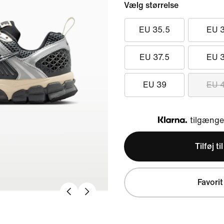
Vælg størrelse
EU 35.5
EU 
EU 37.5
EU 
EU 39
EU 
tilgængel
Klarna
Tilføj ti
Favorit