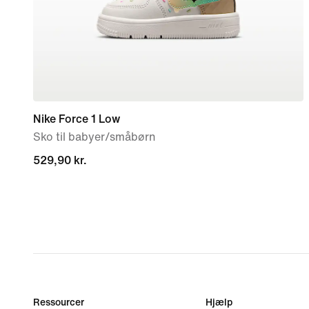
Nike Force 1 Low
Sko til babyer/småbørn
529,90 kr.
529,90 kr.
Ressourcer
Hjælp