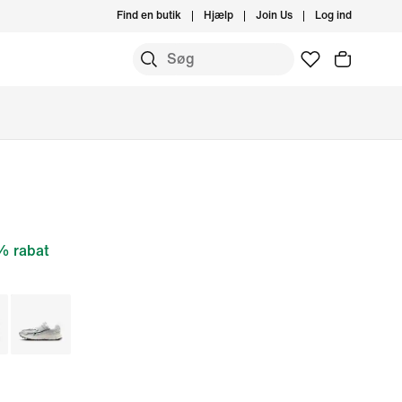
Find en butik
Hjælp
Join Us
Log ind
 rabat