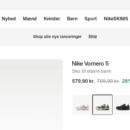
Nyhed
Mænd
Kvinder
Børn
Sport
NikeSKIMS
Shop alle nye lanceringer
Shop
Nike Vomero 5
billede
1
Sko til større børn
af
579,90 kr.
799,90 kr.
28%
9