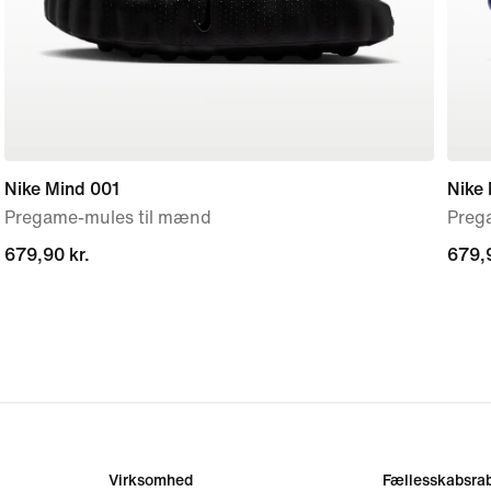
Nike Mind 001
Nike
Pregame-mules til mænd
Prega
679,90 kr.
679,90 kr.
679,9
679,9
Virksomhed
Fællesskabsrab