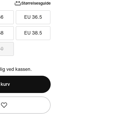
Størrelsesguide
36
EU 36.5
38
EU 38.5
40
ig ved kassen.
l kurv