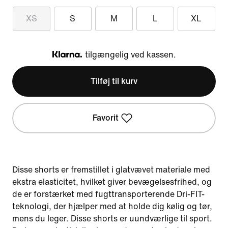
XS
S
M
L
XL
tilgængelig ved kassen.
Klarna
Tilføj til kurv
Favorit
Disse shorts er fremstillet i glatvævet materiale med
ekstra elasticitet, hvilket giver bevægelsesfrihed, og
de er forstærket med fugttransporterende Dri-FIT-
teknologi, der hjælper med at holde dig kølig og tør,
mens du leger. Disse shorts er uundværlige til sport.