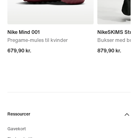
Nike Mind 001
NikeSKIMS Stretc
Pregame-mules til kvinder
Bukser med brede
679,90 kr.
679,90 kr.
879,90 kr.
879,90 kr.
Ressourcer
Gavekort