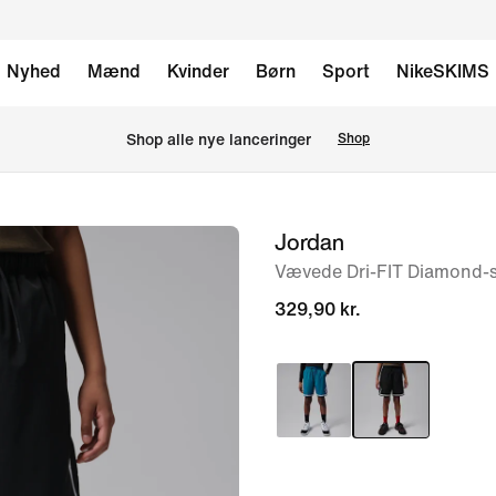
Nyhed
Mænd
Kvinder
Børn
Sport
NikeSKIMS
Shop alle nye lanceringer
Shop
Jordan
billede
1
Vævede Dri-FIT Diamond-sh
af
329,90 kr.
7