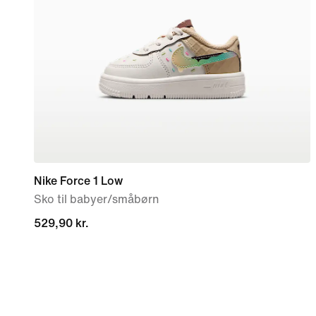
Nike Force 1 Low
Sko til babyer/småbørn
529,90 kr.
529,90 kr.