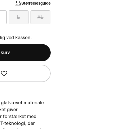
Størrelsesguide
L
XL
ig ved kassen.
l kurv
 i glatvævet materiale
ket giver
r forstærket med
T-teknologi, der