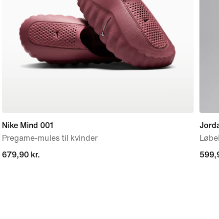
Nike Mind 001
Jord
Pregame-mules til kvinder
Løbeb
679,90 kr.
679,90 kr.
599,9
599,9