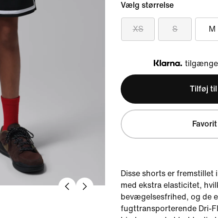
Vælg størrelse
XS
S
M
tilgængel
Klarna
Tilføj ti
Favorit
Disse shorts er fremstillet
med ekstra elasticitet, hvil
bevægelsesfrihed, og de e
fugttransporterende Dri-FI