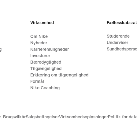
Virksomhed
Fællesskabsrab
Studerende
Om Nike
Underviser
Nyheder
Sundhedsperso
g
Karrieremuligheder
Investorer
Bæredygtighed
Tilgængelighed
Erklæring om tilgængelighed
Formål
Nike Coaching
Brugsvilkår
Salgsbetingelser
Virksomhedsoplysninger
Politik for da