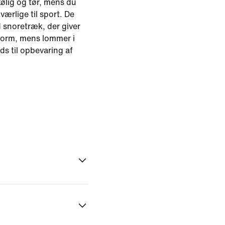
ølig og tør, mens du
værlige til sport. De
d snoretræk, der giver
form, mens lommer i
ds til opbevaring af