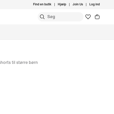
Find en butik
Hjælp
Join Us
Log ind
orts til større børn