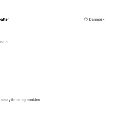
979,90 kr.
atter
Danmark
nale
tabeskyttelse og cookies